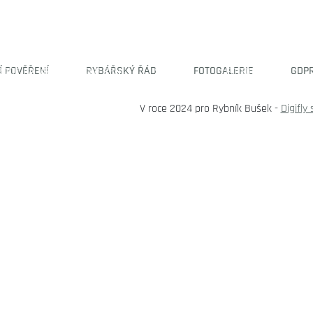
Í POVĚŘENÍ
RYBÁŘSKÝ ŘÁD
FOTOGALERIE
GDP
RODEJ A VRÁCENÍ POVĚŘENÍ
SOUTĚŽE
FOTOGALERIE
V roce 2024 pro Rybník Bušek -
Digifly s