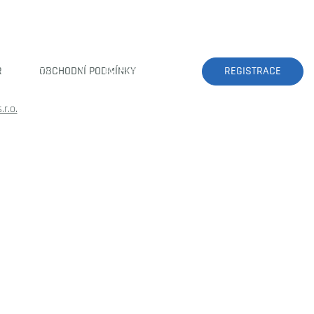
R
OBCHODNÍ PODMÍNKY
PŘIHLÁSIT SE
REGISTRACE
KONTAKTY
.r.o.