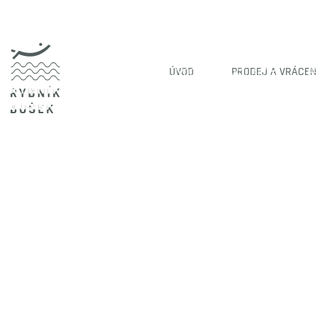
ÚVOD
PRODEJ A VRÁCEN
ÚVOD
AKTUALITY
P